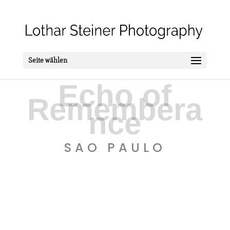
Seite wählen
Echo of
Remembera
nce
SAO PAULO
Sao Paulo
Sao Paulo